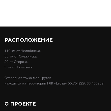
РАСПОЛОЖЕНИЕ
110 км от Челябинска.
55 км от Снежинска.
20 от Озерска.
5 км от Кыштыма.
Отправная точка маршрутов
находится на территории ГЛК «Егоза» 55.754229, 60.466939
О ПРОЕКТЕ