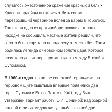
случилось ожесточенное сражение красных и белых.
Красногвардейцы пытались отбить состав,
перевозивший червонное вслед за царем в Тобольск.
Так как ни одна из противоборствующих сторон о
находке не сообщила, местные жители решили, что
золото было спрятано неподалеку от места боя. Так и
родилась легенда о червонном золоте царя. Которое
возможно до сих пор спрятано где-то между Егозой и
Сугомаком.
В 1960-х годах
, на волне советской геральдики, на
гербовом щите Кыштыма впервые появились две
горы: Сугомак и Егоза. Затем в 2001 году был
утвержден вариант работы О.И. Сониной: над озерной
волной стоит демидовская усадьба, а за ней две